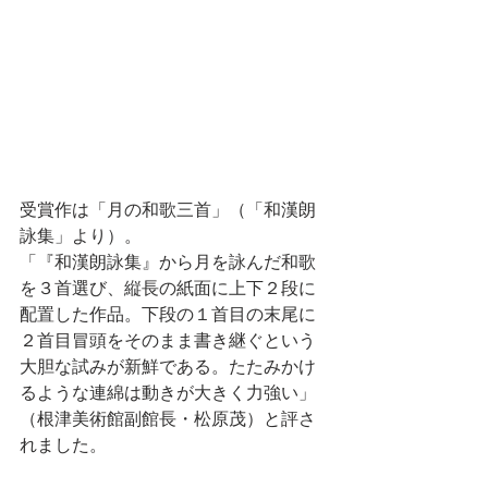
受賞作は「月の和歌三首」（「和漢朗
詠集」より）。
「『和漢朗詠集』から月を詠んだ和歌
を３首選び、縦長の紙面に上下２段に
配置した作品。下段の１首目の末尾に
２首目冒頭をそのまま書き継ぐという
大胆な試みが新鮮である。たたみかけ
るような連綿は動きが大きく力強い」
（根津美術館副館長・松原茂）と評さ
れました。