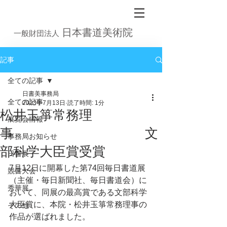
日本書道美術院
一般財団法人
記事
全ての記事
日書美事務局
全ての記事
2023年7月13日
読了時間: 1分
松井玉箏常務理
展覧会情報
事 文
事務局お知らせ
部科学大臣賞受賞
日書展
7月12日に開幕した第74回毎日書道展
競書大会
（主催・毎日新聞社、毎日書道会）に
秀華展
おいて、同展の最高賞である文部科学
大臣賞に、本院・松井玉箏常務理事の
その他
作品が選ばれました。