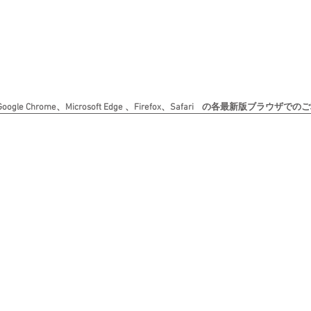
le Chrome、Microsoft Edge 、Firefox、Safari の各最新版ブラ
Copyright (c) 日本書道美術院 All rights reserved. 無断転載を禁じます