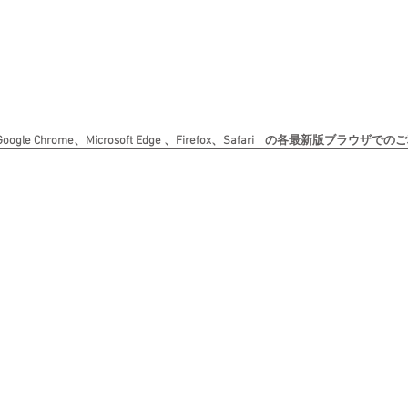
le Chrome、Microsoft Edge 、Firefox、Safari の各最新版ブラ
Copyright (c) 日本書道美術院 All rights reserved. 無断転載を禁じます