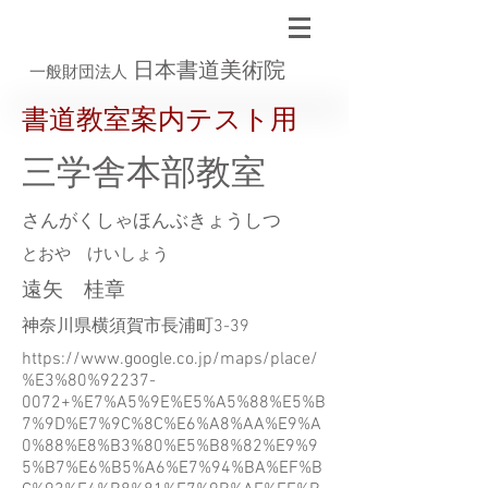
日本書道美術院
一般財団法人
書道教室案内テスト用
三学舎本部教室
さんがくしゃほんぶきょうしつ
とおや けいしょう
遠矢 桂章
神奈川県横須賀市長浦町3-39
https://www.google.co.jp/maps/place/
%E3%80%92237-
0072+%E7%A5%9E%E5%A5%88%E5%B
7%9D%E7%9C%8C%E6%A8%AA%E9%A
0%88%E8%B3%80%E5%B8%82%E9%9
5%B7%E6%B5%A6%E7%94%BA%EF%B