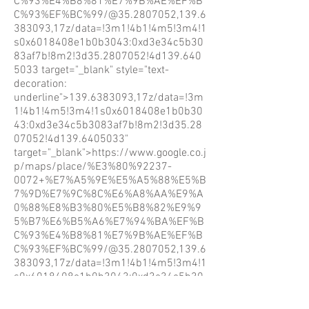
C%93%E4%B8%81%E7%9B%AE%EF%B
C%93%EF%BC%99/@35.2807052,139.6
383093,17z/data=!3m1!4b1!4m5!3m4!1
s0x6018408e1b0b3043:0xd3e34c5b30
83af7b!8m2!3d35.2807052!4d139.640
5033
target="_blank" style="text-
decoration:
underline">139.6383093,17z/data=!3m
1!4b1!4m5!3m4!1s0x6018408e1b0b30
43:0xd3e34c5b3083af7b!8m2!3d35.28
07052!4d139.6405033"
target="_blank">https://www.google.co.j
p/maps/place/%E3%80%92237-
0072+%E7%A5%9E%E5%A5%88%E5%B
7%9D%E7%9C%8C%E6%A8%AA%E9%A
0%88%E8%B3%80%E5%B8%82%E9%9
5%B7%E6%B5%A6%E7%94%BA%EF%B
C%93%E4%B8%81%E7%9B%AE%EF%B
C%93%EF%BC%99/@35.2807052,139.6
383093,17z/data=!3m1!4b1!4m5!3m4!1
s0x6018408e1b0b3043:0xd3e34c5b30
83af7b!8m2!3d35.2807052!4d139.640
5033