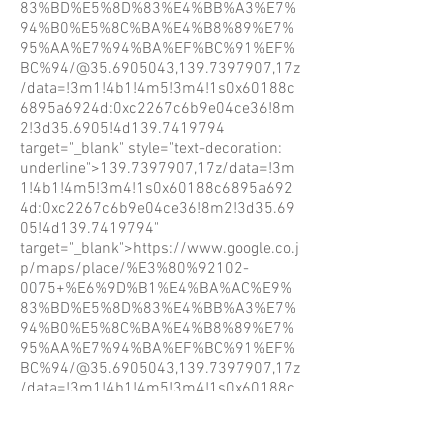
83%BD%E5%8D%83%E4%BB%A3%E7%
94%B0%E5%8C%BA%E4%B8%89%E7%
95%AA%E7%94%BA%EF%BC%91%EF%
BC%94/@35.6905043,139.7397907,17z
/data=!3m1!4b1!4m5!3m4!1s0x60188c
6895a6924d:0xc2267c6b9e04ce36!8m
2!3d35.6905!4d139.7419794
target="_blank" style="text-decoration:
underline">139.7397907,17z/data=!3m
1!4b1!4m5!3m4!1s0x60188c6895a692
4d:0xc2267c6b9e04ce36!8m2!3d35.69
05!4d139.7419794"
target="_blank">https://www.google.co.j
p/maps/place/%E3%80%92102-
0075+%E6%9D%B1%E4%BA%AC%E9%
83%BD%E5%8D%83%E4%BB%A3%E7%
94%B0%E5%8C%BA%E4%B8%89%E7%
95%AA%E7%94%BA%EF%BC%91%EF%
BC%94/@35.6905043,139.7397907,17z
/data=!3m1!4b1!4m5!3m4!1s0x60188c
6895a6924d:0xc2267c6b9e04ce36!8m
2!3d35.6905!4d139.7419794