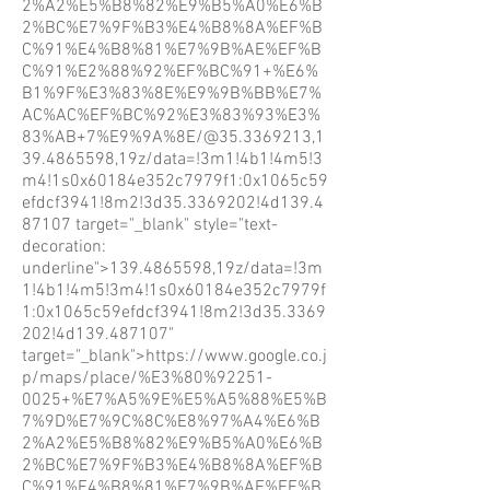
2%A2%E5%B8%82%E9%B5%A0%E6%B
2%BC%E7%9F%B3%E4%B8%8A%EF%B
C%91%E4%B8%81%E7%9B%AE%EF%B
C%91%E2%88%92%EF%BC%91+%E6%
B1%9F%E3%83%8E%E9%9B%BB%E7%
AC%AC%EF%BC%92%E3%83%93%E3%
83%AB+7%E9%9A%8E/@35.3369213,1
39.4865598,19z/data=!3m1!4b1!4m5!3
m4!1s0x60184e352c7979f1:0x1065c59
efdcf3941!8m2!3d35.3369202!4d139.4
87107
target="_blank" style="text-
decoration:
underline">139.4865598,19z/data=!3m
1!4b1!4m5!3m4!1s0x60184e352c7979f
1:0x1065c59efdcf3941!8m2!3d35.3369
202!4d139.487107"
target="_blank">https://www.google.co.j
p/maps/place/%E3%80%92251-
0025+%E7%A5%9E%E5%A5%88%E5%B
7%9D%E7%9C%8C%E8%97%A4%E6%B
2%A2%E5%B8%82%E9%B5%A0%E6%B
2%BC%E7%9F%B3%E4%B8%8A%EF%B
C%91%E4%B8%81%E7%9B%AE%EF%B