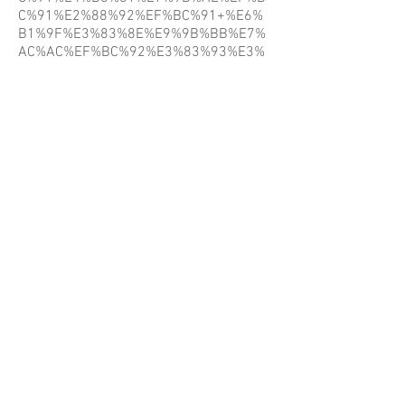
C%91%E2%88%92%EF%BC%91+%E6%
B1%9F%E3%83%8E%E9%9B%BB%E7%
AC%AC%EF%BC%92%E3%83%93%E3%
83%AB+7%E9%9A%8E/@35.3369213,1
39.4865598,19z/data=!3m1!4b1!4m5!3
m4!1s0x60184e352c7979f1:0x1065c59
efdcf3941!8m2!3d35.3369202!4d139.4
87107
一覧（東京都）
地図表示
※本ホームページは、Google Chrome、
Microsoft Edge 、Firefox、Safari の各最新版ブ
ラウザでのご利用を推薦いたします。
Copyright (c) 日本書道美術院 All rights reserved.
無断転載を禁じます。