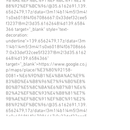
9B%AE%EF%BC%91%EF%BC%91%E2%
88%92%EF%BC%96/@35.6162691,139.
6562479,17z/data=!3m1!4b1!4m5!3m4!
1s0x6018f4f067086667:0x33def32cee5
f3237!8m2!3d35.6162648!4d139.6584
366
target="_blank" style="text-
decoration:
underline">139.6562479,17z/data=!3m
1!4b1!4m5!3m4!1s0x6018f4f06708666
7:0x33def32cee5f3237!8m2!3d35.6162
648!4d139.6584366"
target="_blank">https://www.google.co.j
p/maps/place/%E3%80%92158-
0081+%E6%9D%B1%E4%BA%AC%E9%
83%BD%E4%B8%96%E7%94%B0%E8%
B0%B7%E5%8C%BA%E6%B7%B1%E6%
B2%A2%EF%BC%93%E4%B8%81%E7%
9B%AE%EF%BC%91%EF%BC%91%E2%
88%92%EF%BC%96/@35.6162691,139.
6562479,17z/data=!3m1!4b1!4m5!3m4!
1s0x6018f4f067086667:0x33def32cee5
f3237!8m2!3d35.6162648!4d139.6584
366