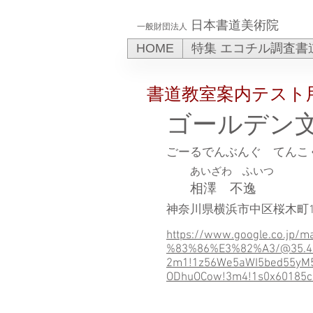
日本書道美術院
一般財団法人
HOME
特集 エコチル調査書
書道教室案内テスト
ゴールデン
ごーるでんぶんぐ てんこ
あいざわ ふいつ
相澤 不逸
神奈川県横浜市中区桜木町1
https://www.google.co.
%83%86%E3%82%A3/@35.4495
2m1!1z56We5aWI5bed55yM5
ODhuOCow!3m4!1s0x60185c5