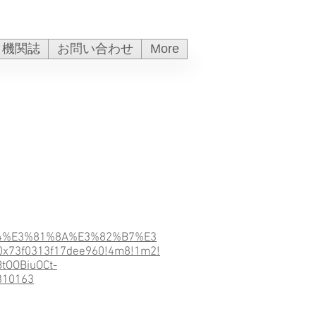
機関誌
お問い合わせ
More
%B4%E3%81%8A%E3%82%B7%E3
0x73f0313f17dee960!4m8!1m2!
tOOBiuOCt-
310163