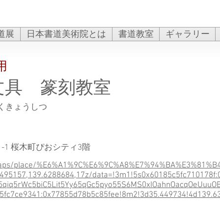
道展
日本書道美術院とは
書道教室
ギャラリー
用
文具 篆刻教室
くきょうしつ
-1 桜木町ぴおシティ3階
jp/maps/place/%E6%A1%9C%E6%9C%A8%E7%94%BA%E3%81
157,139.6288684,17z/data=!3m1!5s0x60185c5fc710178f:
qiq5rWc5biC5Lit5Yy65qGc5pyo55S6MS0xIOahnOacqOeUuuOB
fc7ce9341:0x77855d78b5c85fee!8m2!3d35.449734!4d139.6