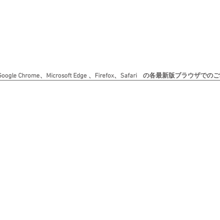
le Chrome、Microsoft Edge 、Firefox、Safari の各最新版ブラ
Copyright (c) 日本書道美術院 All rights reserved. 無断転載を禁じます