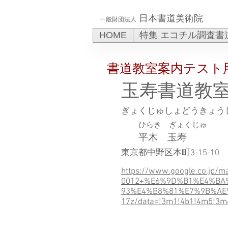
日本書道美術院
一般財団法人
HOME
特集 エコチル調査書
書道教室案内テスト
玉寿書道教
ぎょくじゅしょどうきょう
ひらき ぎょくじゅ
平木 玉寿
東京都中野区本町3-15-10
https://www.google.co.jp/
0012+%E6%9D%B1%E4%B
93%E4%B8%81%E7%9B%AE%
17z/data=!3m1!4b1!4m5!3m