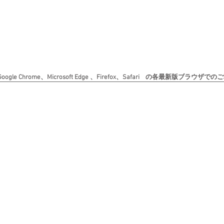
le Chrome、Microsoft Edge 、Firefox、Safari の各最新版ブラ
Copyright (c) 日本書道美術院 All rights reserved. 無断転載を禁じます