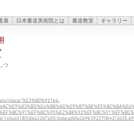
道展
日本書道美術院とは
書道教室
ギャラリー
用
室
しつ
maps/place/%E3%80%92164-
A%AC%E9%83%BD%E4%B8%AD%E9%87%8E%E5%8C%BA%E6
EF%BC%91%EF%BC%95%E2%88%92%EF%BC%91%EF%BC%90/
4!1s0x6018f2db422d7a05:0xbead0fa269b39227!8m2!3d35.69