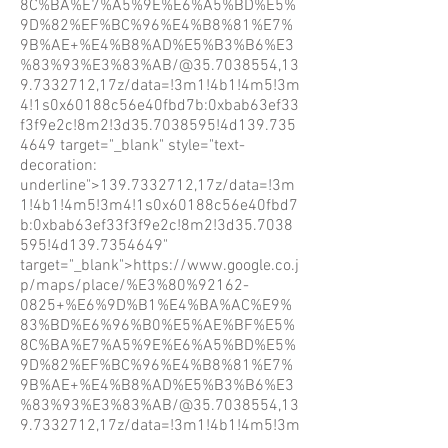
8C%BA%E7%A5%9E%E6%A5%BD%E5%
9D%82%EF%BC%96%E4%B8%81%E7%
9B%AE+%E4%B8%AD%E5%B3%B6%E3
%83%93%E3%83%AB/@35.7038554,13
9.7332712,17z/data=!3m1!4b1!4m5!3m
4!1s0x60188c56e40fbd7b:0xbab63ef33
f3f9e2c!8m2!3d35.7038595!4d139.735
4649
target="_blank" style="text-
decoration:
underline">139.7332712,17z/data=!3m
1!4b1!4m5!3m4!1s0x60188c56e40fbd7
b:0xbab63ef33f3f9e2c!8m2!3d35.7038
595!4d139.7354649"
target="_blank">https://www.google.co.j
p/maps/place/%E3%80%92162-
0825+%E6%9D%B1%E4%BA%AC%E9%
83%BD%E6%96%B0%E5%AE%BF%E5%
8C%BA%E7%A5%9E%E6%A5%BD%E5%
9D%82%EF%BC%96%E4%B8%81%E7%
9B%AE+%E4%B8%AD%E5%B3%B6%E3
%83%93%E3%83%AB/@35.7038554,13
9.7332712,17z/data=!3m1!4b1!4m5!3m
4!1s0x60188c56e40fbd7b:0xbab63ef33