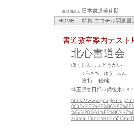
日本書道美術院
一般財団法人
HOME
特集 エコチル調査書
書道教室案内テスト
北心書道会
ほくしんしょどうかい
くらもち ゆうしゅん
倉持 優峻
埼玉県春日部市備後東7-8-2
https://www.google.co.jp/
0032+%E5%9F%BC%E7%8E
%E6%9D%B1%EF%BC%97%E4
z/data=!3m1!4b1!4m5!3m4!