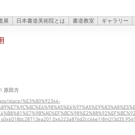
道展
日本書道美術院とは
書道教室
ギャラリー
用
1 原田方
maps/place/%E3%80%92344-
%89%E7%9C%8C%E6%98%A5%E6%97%A5%E9%83%A8%E5%
%B8%81%E7%9B%AE%EF%BC%98%E2%88%92%EF%BC%92/@3
1s0x6018bc28713ea201:0x6223a876d2cc66e1!8m2!3d35.954