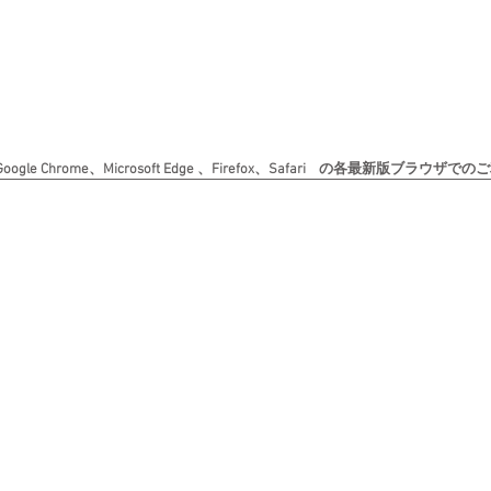
le Chrome、Microsoft Edge 、Firefox、Safari の各最新版ブラ
Copyright (c) 日本書道美術院 All rights reserved. 無断転載を禁じます