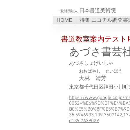
日本書道美術院
一般財団法人
HOME
特集 エコチル調査書
書道教室案内テスト
あづさ書芸
あづさしょげいしゃ
おおばやし せいほう
大林 靖芳
東京都千代田区神田小川町3
https://www.google.co.jp/
0052+%E6%9D%B1%E4%BA
B0%E5%B0%8F%E5%B7%9D
35.6946933,139.7607142,17
d139.7629029