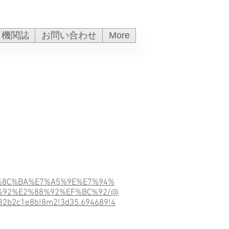
機関誌
お問い合わせ
More
%8C%BA%E7%A5%9E%E7%94%
%92%E2%88%92%EF%BC%92/@
f82b2c1e8b!8m2!3d35.694689!4