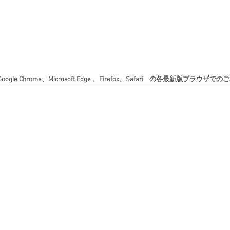
le Chrome、Microsoft Edge 、Firefox、Safari の各最新版ブラ
Copyright (c) 日本書道美術院 All rights reserved. 無断転載を禁じます