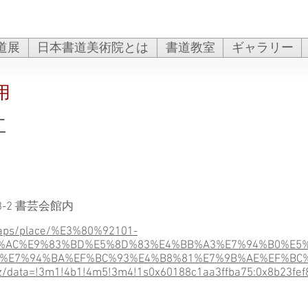
道展
日本書道美術院とは
書道教室
ギャラリー
用
社
-2 書芸会館内
maps/place/%E3%80%92101-
%AC%E9%83%BD%E5%8D%83%E4%BB%A3%E7%94%B0%E5
%E7%94%BA%EF%BC%93%E4%B8%81%E7%9B%AE%EF%BC
z/data=!3m1!4b1!4m5!3m4!1s0x60188c1aa3ffba75:0x8b23fe