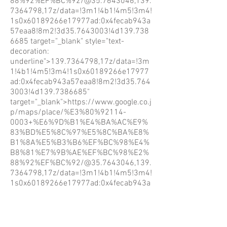
88%92%EF%BC%92/@35.7643046,139.
7364798,17z/data=!3m1!4b1!4m5!3m4!
1s0x60189266e17977ad:0x4fecab943a
57eaa8!8m2!3d35.7643003!4d139.738
6685
target="_blank" style="text-
decoration:
underline">139.7364798,17z/data=!3m
1!4b1!4m5!3m4!1s0x60189266e17977
ad:0x4fecab943a57eaa8!8m2!3d35.764
3003!4d139.7386685"
target="_blank">https://www.google.co.j
p/maps/place/%E3%80%92114-
0003+%E6%9D%B1%E4%BA%AC%E9%
83%BD%E5%8C%97%E5%8C%BA%E8%
B1%8A%E5%B3%B6%EF%BC%98%E4%
B8%81%E7%9B%AE%EF%BC%98%E2%
88%92%EF%BC%92/@35.7643046,139.
7364798,17z/data=!3m1!4b1!4m5!3m4!
1s0x60189266e17977ad:0x4fecab943a
57eaa8!8m2!3d35.7643003!4d139.738
6685
一覧（東京都）