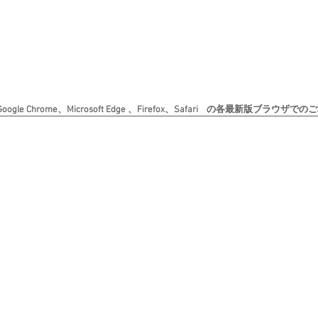
le Chrome、Microsoft Edge 、Firefox、Safari の各最新版ブラ
Copyright (c) 日本書道美術院 All rights reserved. 無断転載を禁じます