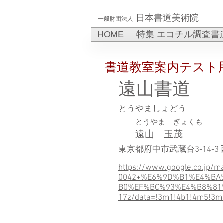
日本書道美術院
一般財団法人
HOME
特集 エコチル調査書
書道教室案内テスト
遠山書道
とうやましょどう
とうやま ぎょくも
遠山 玉茂
東京都府中市武蔵台3-14-3
https://www.google.co.jp/
0042+%E6%9D%B1%E4%B
B0%EF%BC%93%E4%B8%81%
17z/data=!3m1!4b1!4m5!3m