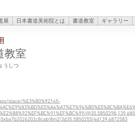
道展
日本書道美術院とは
書道教室
ギャラリー
用
道教室
ょうしつ
maps/place/%E3%80%92145-
A%AC%E9%83%BD%E5%A4%A7%E7%94%B0%E5%8C%BA%E6
2%88%92%EF%BC%91%EF%BC%99/@35.5850298,139.685069
:0xba7b2026202c8cab!8m2!3d35.5850255!4d139.6872583