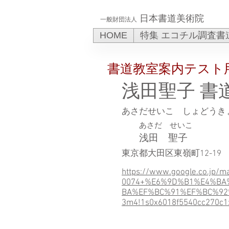
日本書道美術院
一般財団法人
HOME
特集 エコチル調査書
書道教室案内テスト
浅田聖子 書
あさだせいこ しょどうき
あさだ せいこ
浅田 聖子
東京都大田区東嶺町12-19
https://www.google.co.jp/
0074+%E6%9D%B1%E4%B
BA%EF%BC%91%EF%BC%92%E
3m4!1s0x6018f5540cc270c1