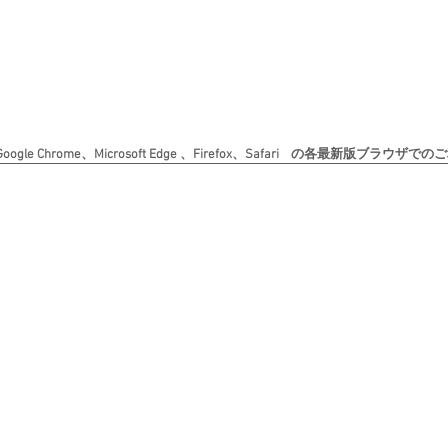
le Chrome、Microsoft Edge 、Firefox、Safari の各最新版ブラ
Copyright (c) 日本書道美術院 All rights reserved. 無断転載を禁じます