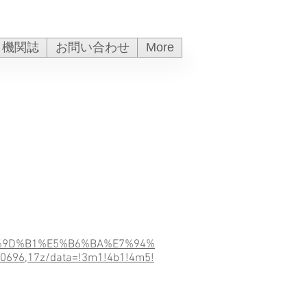
機関誌
お問い合わせ
More
%9D%B1%E5%B6%BA%E7%94%
6,17z/data=!3m1!4b1!4m5!