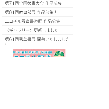
第71回全国競書大会 作品募集！
第81回教育部展 作品募集！
エコチル調査書道展 作品募集！
〈ギャラリー〉更新しました
第61回秀華書展 閉幕いたしました
第80回日書展 閉幕いたしました
第80回日書展 入賞者・入選者発表！
教育部展・全国競書大会 入賞者発表！
《 エコチル調査書道展 》
​作品募集はコチラ
エコチル書道展 閉幕しました
本院・松井玉箏常務理事 文部科学大臣賞を受賞
※本ホームページは、Google Chrome、
Microsoft Edge 、Firefox、Safari の各最新版ブ
ラウザでのご利用を推薦いたします。